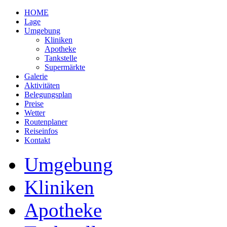
HOME
Lage
Umgebung
Kliniken
Apotheke
Tankstelle
Supermärkte
Galerie
Aktivitäten
Belegungsplan
Preise
Wetter
Routenplaner
Reiseinfos
Kontakt
Umgebung
Kliniken
Apotheke